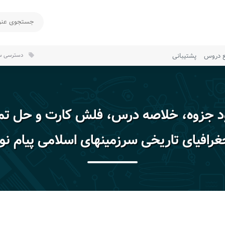
ع دروس
پشتیبانی
دسترسی سر
local_offer
ود جزوه، خلاصه درس، فلش کارت و حل تم
رافیای تاریخی سرزمینهای اسلامی پیام نو