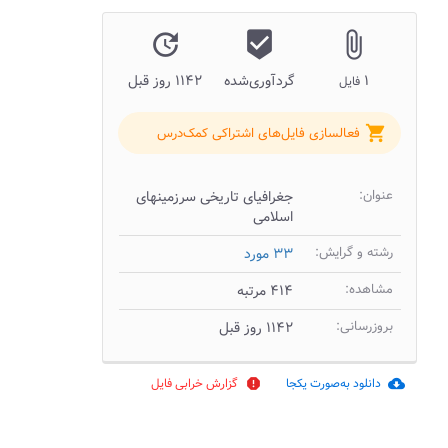
update
beenhere
attach_file
۱
گردآوری‌شده
۱۱۴۲ روز قبل
فایل
shopping_cart
فعالسازی فایل‌های اشتراکی کمک‌درس
عنوان:
جغرافیای تاریخی سرزمینهای
اسلامی
رشته و گرایش:
۳۳ مورد
مشاهده:
۴۱۴ مرتبه
بروزرسانی:
۱۱۴۲ روز قبل
دانلود به‌صورت یکجا
گزارش خرابی فایل
report
cloud_download