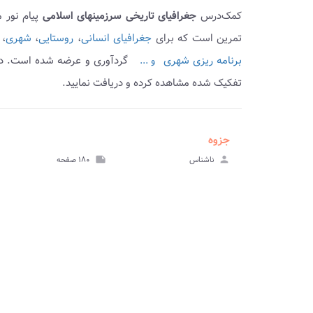
کمک‌درس
جغرافیای تاریخی سرزمینهای اسلامی
پیام نور 
تمرین است که برای
جغرافیای انسانی
،
روستایی
،
شهری
،
برنامه ریزی شهری
گردآوری و عرضه شده است. د
و ...
تفکیک شده مشاهده کرده و دریافت نمایید.
جزوه
ve_file
مشا
person
ناشناس
note
۱۸۰ صفحه
جز