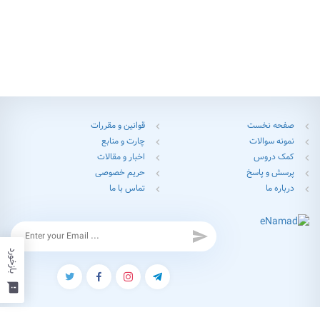
صفحه نخست
قوانین و مقررات
chevron_left
chevron_left
نمونه سوالات
چارت و منابع
chevron_left
chevron_left
کمک دروس
اخبار و مقالات
chevron_left
chevron_left
پرسش و پاسخ
حریم خصوصی
chevron_left
chevron_left
درباره ما
تماس با ما
chevron_left
chevron_left
send
بازخورد
feedback