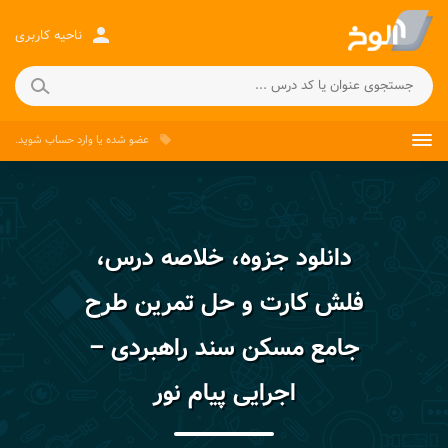
person
ناحیه کاربری
عضو شده
یا
وارد حساب
شوید.
local_offer
دانلود جزوه، خلاصه درس،
فلش کارت و حل تمرین طرح
جامع مسکن سند راهبردی –
اجرایی پیام نور