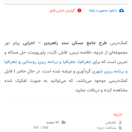
دانلود به‌صورت یکجا
گزارش خرابی فایل
report
cloud_download
کمک‌درس
طرح جامع مسکن سند راهبردی – اجرایی
پیام نور
مجموعه‌ای از جزوه، خلاصه درس، فلش کارت، پاورپوینت، حل مساله و
تمرین است که برای
جغرافیا
،
جغرافیا و برنامه ریزی روستایی
و
جغرافیا
و برنامه ریزی شهری
گردآوری و عرضه شده است. در حال حاضر
۱
فایل
کمک‌درسی موجود می‌باشد، که می‌توانید به صورت تفکیک شده
مشاهده کرده و دریافت نمایید.
جزوه
person
ناشناس
note
۹۸ صفحه
مشاهده
جزوه
PDF / 3MB
insert_drive_file