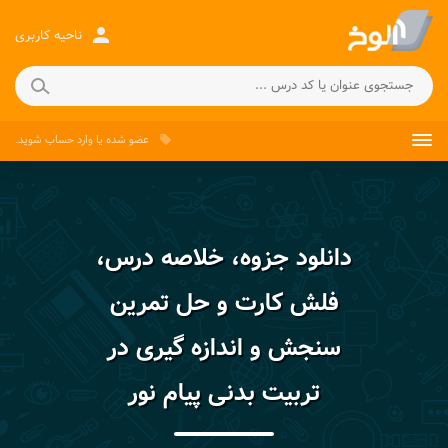
person
ناحیه کاربری
عضو شده
یا
وارد حساب
شوید.
local_offer
دانلود جزوه، خلاصه درس،
فلش کارت و حل تمرین
سنجش و اندازه گیری در
تربیت بدنی پیام نور