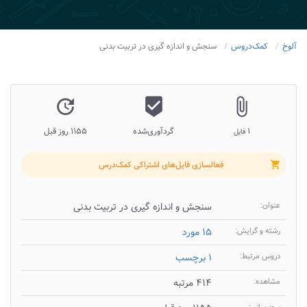
آلوخ
کمک‌دروس
سنجش و اندازه گیری در تربیت بدنی
update
beenhere
attach_file
۱
گردآوری‌شده
۱۱۵۵ روز قبل
فایل
فعالسازی فایل‌های اشتراکی کمک‌درس
shopping_cart
عنوان:
سنجش و اندازه گیری در تربیت بدنی
رشته و گرایش:
۱۵ مورد
دروس مرتبط:
۱ برچسب
مشاهده:
۴۱۴ مرتبه