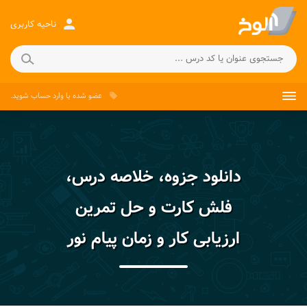
person
ناحیه کاربری
عضو شده
یا
وارد حساب
شوید.
local_offer
دانلود جزوه، خلاصه درس،
فلش کارت و حل تمرین
ارزیابی کار و زمان پیام نور