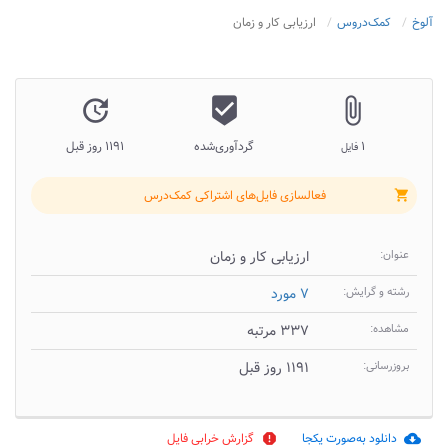
آلوخ
کمک‌دروس
ارزیابی کار و زمان
update
beenhere
attach_file
۱
گردآوری‌شده
۱۱۹۱ روز قبل
فایل
فعالسازی فایل‌های اشتراکی کمک‌درس
shopping_cart
عنوان:
ارزیابی کار و زمان
رشته و گرایش:
۷ مورد
مشاهده:
۳۳۷ مرتبه
بروزرسانی:
۱۱۹۱ روز قبل
دانلود به‌صورت یکجا
گزارش خرابی فایل
report
cloud_download