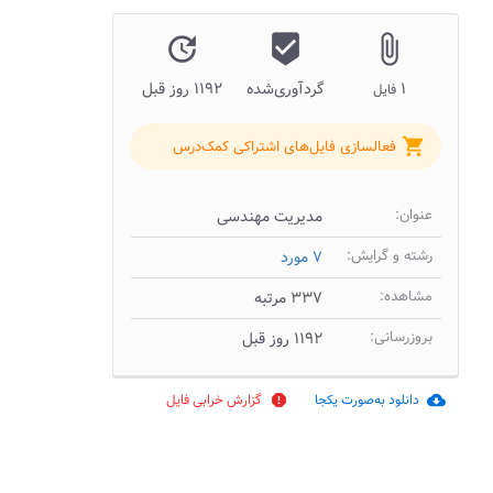
update
beenhere
attach_file
۱
گردآوری‌شده
۱۱۹۲ روز قبل
فایل
shopping_cart
فعالسازی فایل‌های اشتراکی کمک‌درس
عنوان:
مدیریت مهندسی
رشته و گرایش:
۷ مورد
مشاهده:
۳۳۷ مرتبه
بروزرسانی:
۱۱۹۲ روز قبل
دانلود به‌صورت یکجا
گزارش خرابی فایل
report
cloud_download