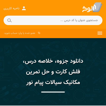
person
ناحیه کاربری
عضو شده
یا
وارد حساب
شوید.
local_offer
دانلود جزوه، خلاصه درس،
فلش کارت و حل تمرین
مکانیک سیالات پیام نور