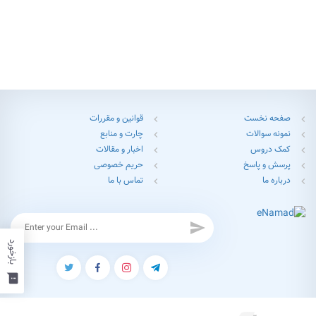
صفحه نخست
قوانین و مقررات
chevron_left
chevron_left
نمونه سوالات
چارت و منابع
chevron_left
chevron_left
کمک دروس
اخبار و مقالات
chevron_left
chevron_left
پرسش و پاسخ
حریم خصوصی
chevron_left
chevron_left
درباره ما
تماس با ما
chevron_left
chevron_left
send
بازخورد
feedback