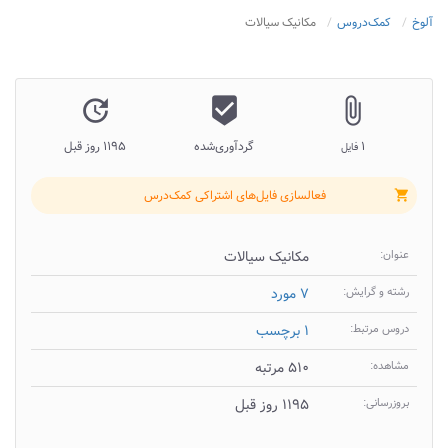
آلوخ
کمک‌دروس
مکانیک سیالات
update
beenhere
attach_file
۱
گردآوری‌شده
۱۱۹۵ روز قبل
فایل
فعالسازی فایل‌های اشتراکی کمک‌درس
shopping_cart
عنوان:
مکانیک سیالات
رشته و گرایش:
۷ مورد
دروس مرتبط:
۱ برچسب
مشاهده:
۵۱۰ مرتبه
بروزرسانی:
۱۱۹۵ روز قبل