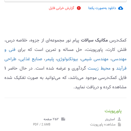
دانلود به‌صورت یکجا
گزارش خرابی فایل
report
cloud_download
کمک‌درس
مکانیک سیالات
پیام نور مجموعه‌ای از جزوه، خلاصه درس،
فلش کارت، پاورپوینت، حل مساله و تمرین است که برای
فنی و
مهندسی
،
مهندسی شیمی
،
بیوتکنولوژی
،
پلیمر
،
صنایع غذایی
،
طراحی
فرآیند
و
محیط زیست
گردآوری و عرضه شده است. در حال حاضر
۱
فایل کمک‌درسی موجود می‌باشد، که می‌توانید به صورت تفکیک شده
مشاهده کرده و دریافت نمایید.
پاورپوینت
person
استریتر
note
۲۵۲ صفحه
مشاهده
پاورپوینت
PDF / 2.6MB
insert_drive_file