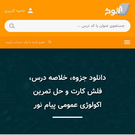
person
ناحیه کاربری
عضو شده
یا
وارد حساب
شوید.
local_offer
دانلود جزوه، خلاصه درس،
فلش کارت و حل تمرین
اکولوژی عمومی پیام نور