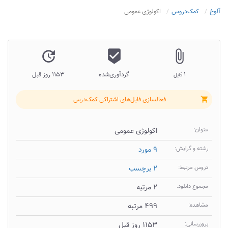
آلوخ
کمک‌دروس
اکولوژی عمومی
update
beenhere
attach_file
۱
گردآوری‌شده
۱۱۵۳ روز قبل
فایل
فعالسازی فایل‌های اشتراکی کمک‌درس
shopping_cart
عنوان:
اکولوژی عمومی
رشته و گرایش:
۹ مورد
دروس مرتبط:
۲ برچسب
مجموع دانلود:
۲ مرتبه
مشاهده:
۴۹۹ مرتبه
بروزرسانی:
۱۱۵۳ روز قبل