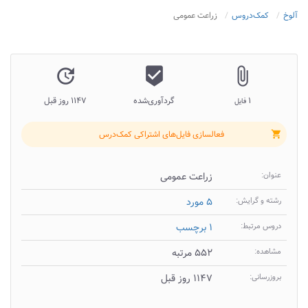
آلوخ
کمک‌دروس
زراعت عمومی
update
beenhere
attach_file
۱
گردآوری‌شده
۱۱۴۷ روز قبل
فایل
فعالسازی فایل‌های اشتراکی کمک‌درس
shopping_cart
عنوان:
زراعت عمومی
رشته و گرایش:
۵ مورد
دروس مرتبط:
۱ برچسب
مشاهده:
۵۵۲ مرتبه
بروزرسانی:
۱۱۴۷ روز قبل