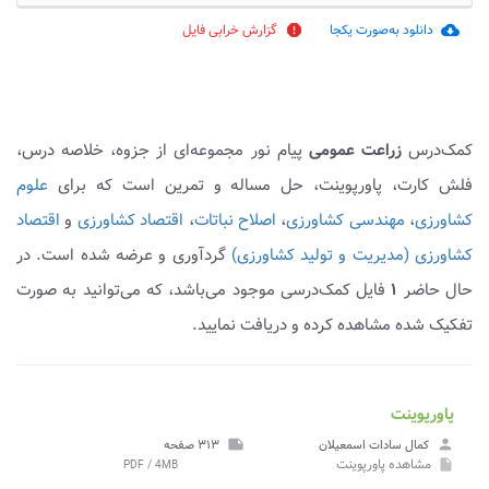
دانلود به‌صورت یکجا
گزارش خرابی فایل
report
cloud_download
کمک‌درس
زراعت عمومی
پیام نور مجموعه‌ای از جزوه، خلاصه درس،
فلش کارت، پاورپوینت، حل مساله و تمرین است که برای
علوم
کشاورزی
،
مهندسی کشاورزی
،
اصلاح نباتات
،
اقتصاد کشاورزی
و
اقتصاد
کشاورزی (مدیریت و تولید کشاورزی)
گردآوری و عرضه شده است. در
حال حاضر
۱
فایل کمک‌درسی موجود می‌باشد، که می‌توانید به صورت
تفکیک شده مشاهده کرده و دریافت نمایید.
پاورپوینت
person
کمال سادات اسمعیلان
note
۳۱۳ صفحه
مشاهده
پاورپوینت
PDF / 4MB
insert_drive_file