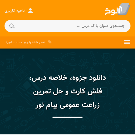
person
ناحیه کاربری
عضو شده
یا
وارد حساب
شوید.
local_offer
دانلود جزوه، خلاصه درس،
فلش کارت و حل تمرین
زراعت عمومی پیام نور