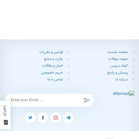
صفحه نخست
قوانین و مقررات
chevron_left
chevron_left
نمونه سوالات
چارت و منابع
chevron_left
chevron_left
کمک دروس
اخبار و مقالات
chevron_left
chevron_left
پرسش و پاسخ
حریم خصوصی
chevron_left
chevron_left
درباره ما
تماس با ما
chevron_left
chevron_left
send
بازخورد
feedback