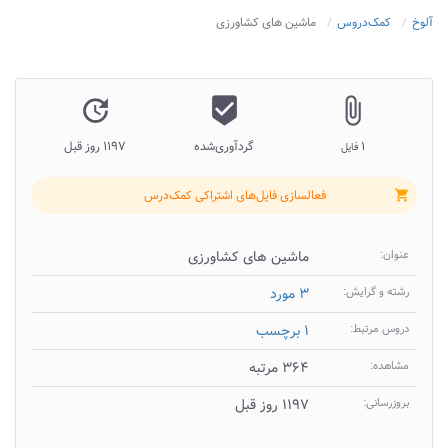
آلوخ
کمک‌دروس
ماشین های کشاورزی
update
beenhere
attach_file
۱
گردآوری‌شده
۱۱۹۷ روز قبل
فایل
فعالسازی فایل‌های اشتراکی کمک‌درس
shopping_cart
عنوان:
ماشین های کشاورزی
رشته و گرایش:
۳ مورد
دروس مرتبط:
۱ برچسب
مشاهده:
۳۶۴ مرتبه
بروزرسانی:
۱۱۹۷ روز قبل