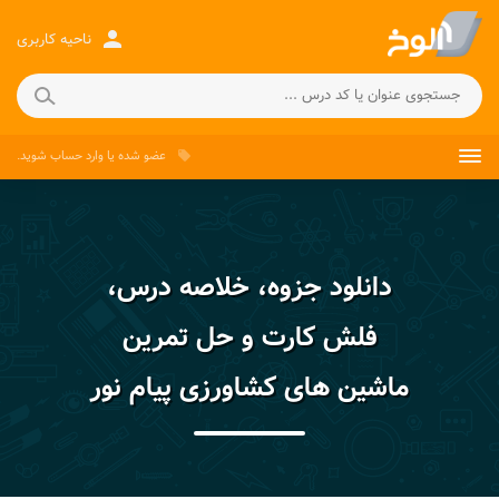
person
ناحیه کاربری
عضو شده
یا
وارد حساب
شوید.
local_offer
دانلود جزوه، خلاصه درس،
فلش کارت و حل تمرین
ماشین های کشاورزی پیام نور