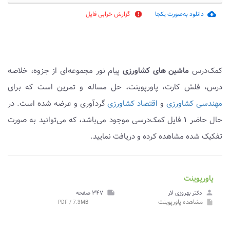
دانلود به‌صورت یکجا
گزارش خرابی فایل
report
cloud_download
کمک‌درس
ماشین های کشاورزی
پیام نور مجموعه‌ای از جزوه، خلاصه
درس، فلش کارت، پاورپوینت، حل مساله و تمرین است که برای
مهندسی کشاورزی
و
اقتصاد کشاورزی
گردآوری و عرضه شده است. در
حال حاضر
۱
فایل کمک‌درسی موجود می‌باشد، که می‌توانید به صورت
تفکیک شده مشاهده کرده و دریافت نمایید.
پاورپوینت
person
دکتر بهروزی لار
note
۳۴۷ صفحه
مشاهده
پاورپوینت
PDF / 7.3MB
insert_drive_file