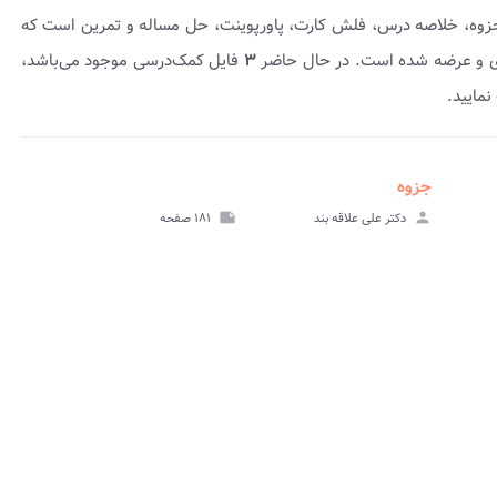
 جزوه، خلاصه درس، فلش کارت، پاورپوینت، حل مساله و تمرین است که
 و عرضه شده است. در حال حاضر
۳
فایل کمک‌درسی موجود می‌باشد،
مایید.
جزوه
insert_drive_file
insert_dri
هده
مشاهده
person
دکتر علی علاقه بند
note
۱۸۱ صفحه
وینت
جزوه
insert_dri
هده
وینت