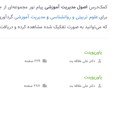
کمک‌درس
اصول مدیریت آموزشی
پیام نور مجموعه‌ای از
برای
علوم تربیتی و روانشناسی
و
مدیریت آموزشی
گردآوری
که می‌توانید به صورت تفکیک شده مشاهده کرده و دریافت ن
پاورپوینت
ve_file
مشا
person
دکتر علی علاقه بند
note
۲۶۹ صفحه
پاورپ
پاورپوینت
ve_file
مشا
person
دکتر علی علاقه بند
note
۲۸۸ صفحه
پاورپ