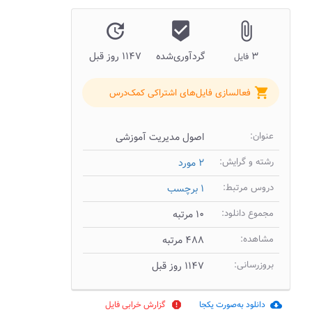
update
beenhere
attach_file
۳
گردآوری‌شده
۱۱۴۷ روز قبل
فایل
shopping_cart
فعالسازی فایل‌های اشتراکی کمک‌درس
عنوان:
اصول مدیریت آموزشی
رشته و گرایش:
۲ مورد
دروس مرتبط:
۱ برچسب
مجموع دانلود:
۱۰ مرتبه
مشاهده:
۴۸۸ مرتبه
بروزرسانی:
۱۱۴۷ روز قبل
دانلود به‌صورت یکجا
گزارش خرابی فایل
report
cloud_download