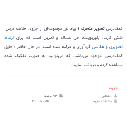
کمک‌درس
تصویر متحرک ۱
پیام نور مجموعه‌ای از جزوه، خلاصه درس،
فلش کارت، پاورپوینت، حل مساله و تمرین است که برای
ارتباط
تصویری
و
عکاسی
گردآوری و عرضه شده است. در حال حاضر
۱
فایل
کمک‌درسی موجود می‌باشد، که می‌توانید به صورت تفکیک شده
مشاهده کرده و دریافت نمایید.
جزوه
person
ناشناس
note
۹۳ صفحه
مشاهده
جزوه
PDF / 6.2MB
insert_drive_file