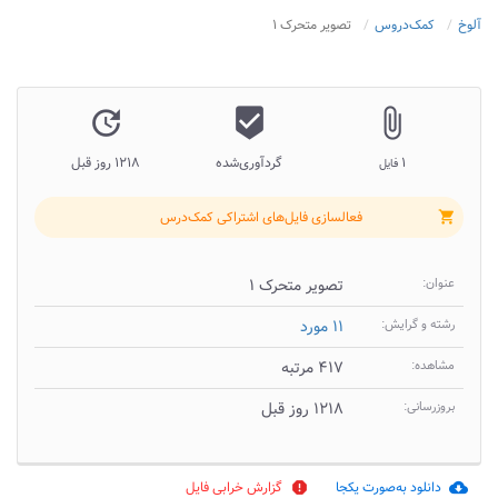
آلوخ
کمک‌دروس
تصویر متحرک ۱
update
beenhere
attach_file
۱
گردآوری‌شده
۱۲۱۸ روز قبل
فایل
فعالسازی فایل‌های اشتراکی کمک‌درس
shopping_cart
عنوان:
تصویر متحرک ۱
رشته و گرایش:
۱۱ مورد
مشاهده:
۴۱۷ مرتبه
بروزرسانی:
۱۲۱۸ روز قبل
دانلود به‌صورت یکجا
گزارش خرابی فایل
report
cloud_download