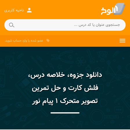
person
ناحیه کاربری
عضو شده
یا
وارد حساب
شوید.
local_offer
دانلود جزوه، خلاصه درس،
فلش کارت و حل تمرین
تصویر متحرک ۱ پیام نور