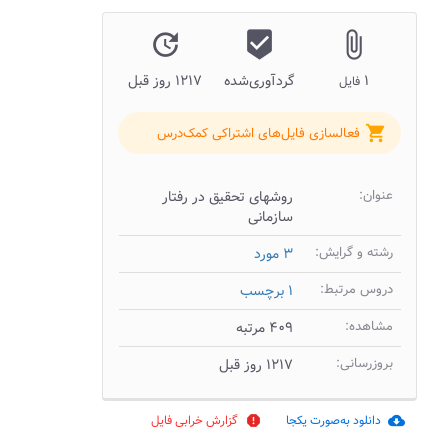
update
beenhere
attach_file
۱
گردآوری‌شده
۱۲۱۷ روز قبل
فایل
shopping_cart
فعالسازی فایل‌های اشتراکی کمک‌درس
عنوان:
روشهای تحقیق در رفتار
سازمانی
رشته و گرایش:
۳ مورد
دروس مرتبط:
۱ برچسب
مشاهده:
۴۰۹ مرتبه
بروزرسانی:
۱۲۱۷ روز قبل
دانلود به‌صورت یکجا
گزارش خرابی فایل
report
cloud_download