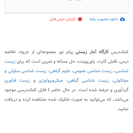
دانلود به‌صورت یکجا
گزارش خرابی فایل
report
cloud_download
کمک‌درس
کارگاه آمار زیستی
پیام نور مجموعه‌ای از جزوه، خلاصه
درس، فلش کارت، پاورپوینت، حل مساله و تمرین است که برای
زیست
شناسی
،
زیست شناسی عمومی
،
علوم گیاهی
،
زیست شناسی سلولی و
مولکولی
،
زیست شناسی گیاهی
،
میکروبیولوژی
و
زیست فناوری
گردآوری و عرضه شده است. در حال حاضر
۱
فایل کمک‌درسی موجود
می‌باشد، که می‌توانید به صورت تفکیک شده مشاهده کرده و دریافت
نمایید.