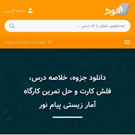
person
ناحیه کاربری
عضو شده
یا
وارد حساب
شوید.
local_offer
دانلود جزوه، خلاصه درس،
فلش کارت و حل تمرین کارگاه
آمار زیستی پیام نور