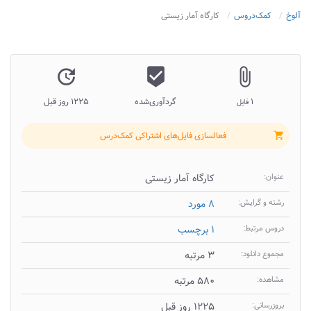
آلوخ
کمک‌دروس
کارگاه آمار زیستی
update
beenhere
attach_file
۱
گردآوری‌شده
۱۲۲۵ روز قبل
فایل
فعالسازی فایل‌های اشتراکی کمک‌درس
shopping_cart
عنوان:
کارگاه آمار زیستی
رشته و گرایش:
۸ مورد
دروس مرتبط:
۱ برچسب
مجموع دانلود:
۳ مرتبه
مشاهده:
۵۸۰ مرتبه
بروزرسانی:
۱۲۲۵ روز قبل