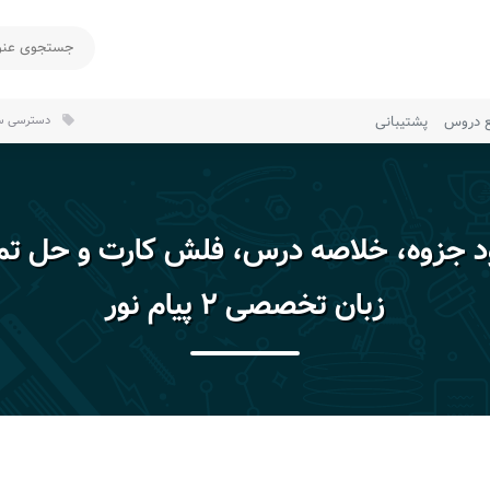
ع دروس
پشتیبانی
دسترسی سر
local_offer
ود جزوه، خلاصه درس، فلش کارت و حل تم
زبان تخصصی ۲ پیام نور