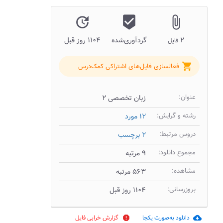
update
beenhere
attach_file
۲
گردآوری‌شده
۱۱۰۴ روز قبل
فایل
shopping_cart
فعالسازی فایل‌های اشتراکی کمک‌درس
عنوان:
زبان تخصصی ۲
رشته و گرایش:
۱۲ مورد
دروس مرتبط:
۲ برچسب
مجموع دانلود:
۹ مرتبه
مشاهده:
۵۶۳ مرتبه
بروزرسانی:
۱۱۰۴ روز قبل
دانلود به‌صورت یکجا
گزارش خرابی فایل
report
cloud_download