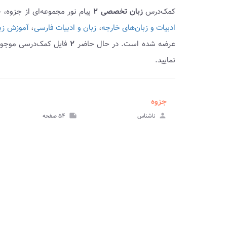
کمک‌درس
زبان تخصصی ۲
پیام نور مجموعه‌ای از جزوه،
ادبیات و زبان‌های خارجه
،
زبان و ادبیات فارسی
،
آموزش زبا
عرضه شده است. در حال حاضر
۲
فایل کمک‌درسی موجود 
نمایید.
جزوه
ve_file
مشا
person
ناشناس
note
۵۴ صفحه
جز