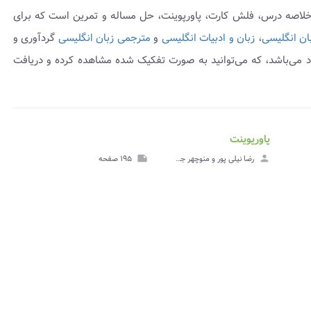
 خلاصه درس، فلش کارت، پاورپوینت، حل مساله و تمرین است که برای
ن انگلیسی
،
زبان و ادبیات انگلیسی
و
مترجمی زبان انگلیسی
گردآوری و
می‌باشد، که می‌توانید به صورت تفکیک شده مشاهده کرده و دریافت
پاورپوینت
insert_drive_file
insert_dri
هده
مشاهده
person
رضا نيلی پور و منوچهر جعفری گهر
note
۱۹۵ صفحه
وه
پاورپوینت