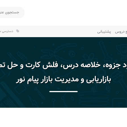
ع دروس
پشتیبانی
دسترسی سر
local_offer
ود جزوه، خلاصه درس، فلش کارت و حل تم
بازاریابی و مدیریت بازار پیام نور