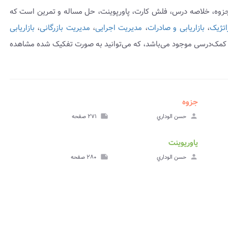
 جزوه، خلاصه درس، فلش کارت، پاورپوینت، حل مساله و تمرین است که
اتژیک
،
بازاریابی و صادرات
،
مدیریت اجرایی
،
مدیریت بازرگانی
،
بازاریابی
کمک‌درسی موجود می‌باشد، که می‌توانید به صورت تفکیک شده مشاهده
جزوه
insert_drive_file
insert_dri
هده
مشاهده
person
حسن الوداري
note
۲۷۱ صفحه
وینت
جزوه
پاورپوینت
insert_drive_file
insert_dri
هده
مشاهده
person
حسن الوداري
note
۲۸۰ صفحه
وینت
پاورپوینت