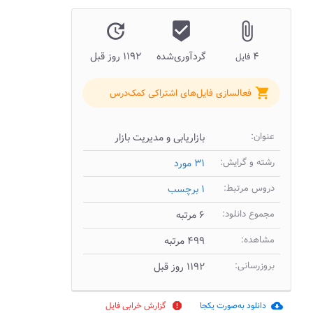
update
beenhere
attach_file
۴
گردآوری‌شده
۱۱۹۲ روز قبل
فایل
shopping_cart
فعالسازی فایل‌های اشتراکی کمک‌درس
عنوان:
بازاریابی و مدیریت بازار
رشته و گرایش:
۳۱ مورد
دروس مرتبط:
۱ برچسب
مجموع دانلود:
۶ مرتبه
مشاهده:
۴۹۹ مرتبه
بروزرسانی:
۱۱۹۲ روز قبل
دانلود به‌صورت یکجا
گزارش خرابی فایل
report
cloud_download