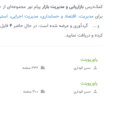
کمک‌درس
بازاریابی و مدیریت بازار
پیام نور مجموعه‌ای از
برای
مدیریت، اقتصاد و حسابداری
،
مدیریت اجرایی
،
استر
گردآوری و عرضه شده است. در حال حاضر
۴
فایل 
و ...
کرده و دریافت نمایید.
پاورپوینت
ve_file
مشا
person
حسن الوداري
note
۳۳۲ صفحه
پاورپ
پاورپوینت
ve_file
مشا
person
حسن الوداري
note
۳۰۰ صفحه
پاورپ