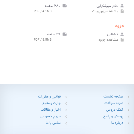
person
دکتر ميرشکرايی
note
۲۸۰ صفحه
مشاهده
پاورپوینت
PDF / 4.1MB
insert_drive_file
جزوه
person
ناشناس
note
۲۹ صفحه
مشاهده
جزوه
PDF / 8.5MB
insert_drive_file
صفحه نخست
قوانین و مقررات
chevron_left
chevron_left
نمونه سوالات
چارت و منابع
chevron_left
chevron_left
کمک دروس
اخبار و مقالات
chevron_left
chevron_left
پرسش و پاسخ
حریم خصوصی
chevron_left
chevron_left
درباره ما
تماس با ما
chevron_left
chevron_left