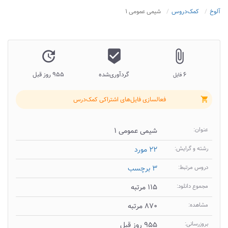
آلوخ
کمک‌دروس
شیمی عمومی ۱
update
beenhere
attach_file
۶
گردآوری‌شده
۹۵۵ روز قبل
فایل
فعالسازی فایل‌های اشتراکی کمک‌درس
shopping_cart
عنوان:
شیمی عمومی ۱
رشته و گرایش:
۲۲ مورد
دروس مرتبط:
۳ برچسب
مجموع دانلود:
۱۱۵ مرتبه
مشاهده:
۸۷۰ مرتبه
بروزرسانی:
۹۵۵ روز قبل