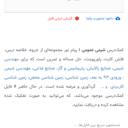
دانلود به‌صورت یکجا
گزارش خرابی فایل
report
cloud_download
کمک‌درس
شیمی عمومی ۱
پیام نور مجموعه‌ای از جزوه، خلاصه درس،
فلش کارت، پاورپوینت، حل مساله و تمرین است که برای
مهندسی
شیمی
،
صنایع پالایش، پتروشیمی و گاز
،
صنایع غذایی
،
مهندسی شیمی
- ورودی ۹۳ به بعد
،
زمین شناسی
،
زمین شناسی محض
،
زمین شناسی
کاربردی
گردآوری و عرضه شده است. در حال حاضر
۶
فایل
و ...
کمک‌درسی موجود می‌باشد، که می‌توانید به صورت تفکیک شده
مشاهده کرده و دریافت نمایید.
جستجوی سریع بین فایل‌ها ...