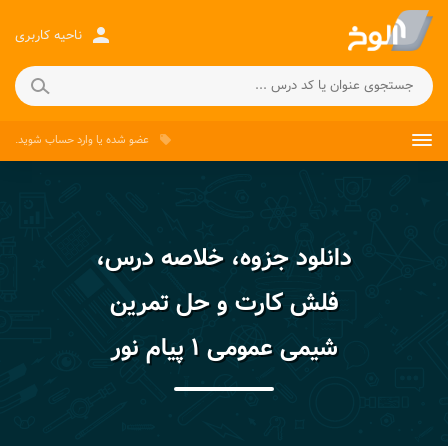
person
ناحیه کاربری
عضو شده
یا
وارد حساب
شوید.
local_offer
دانلود جزوه، خلاصه درس،
فلش کارت و حل تمرین
شیمی عمومی ۱ پیام نور