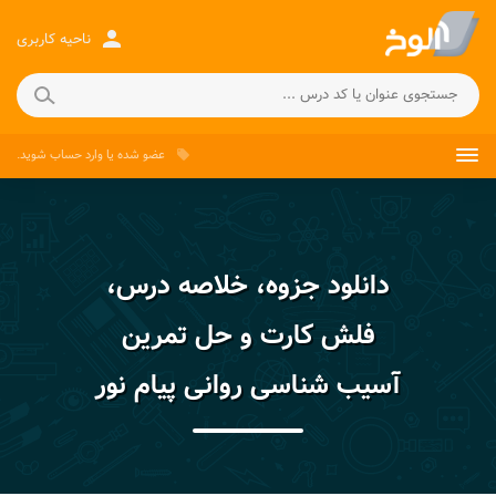
person
ناحیه کاربری
عضو شده
یا
وارد حساب
شوید.
local_offer
دانلود جزوه، خلاصه درس،
فلش کارت و حل تمرین
آسیب شناسی روانی پیام نور