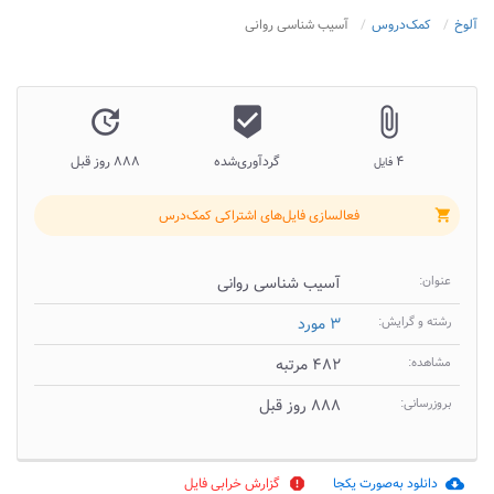
آلوخ
کمک‌دروس
آسیب شناسی روانی
update
beenhere
attach_file
۴
گردآوری‌شده
۸۸۸ روز قبل
فایل
فعالسازی فایل‌های اشتراکی کمک‌درس
shopping_cart
عنوان:
آسیب شناسی روانی
رشته و گرایش:
۳ مورد
مشاهده:
۴۸۲ مرتبه
بروزرسانی:
۸۸۸ روز قبل
دانلود به‌صورت یکجا
گزارش خرابی فایل
report
cloud_download