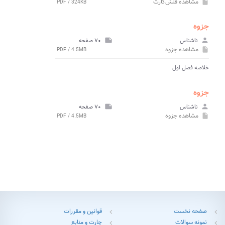
مشاهده
فلش‌کارت
PDF / 324KB
insert_drive_file
جزوه
person
ناشناس
note
۷۰ صفحه
مشاهده
جزوه
PDF / 4.5MB
insert_drive_file
خلاصه فصل اول
جزوه
person
ناشناس
note
۷۰ صفحه
مشاهده
جزوه
PDF / 4.5MB
insert_drive_file
صفحه نخست
قوانین و مقررات
chevron_left
chevron_left
نمونه سوالات
چارت و منابع
chevron_left
chevron_left