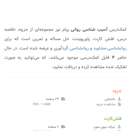
کمک‌درس
آسیب شناسی روانی
پیام نور مجموعه‌ای از جزوه، خلاصه
درس، فلش کارت، پاورپوینت، حل مساله و تمرین است که برای
روانشناسی-مشاوره
و
روانشناسی
گردآوری و عرضه شده است. در حال
حاضر
۴
فایل کمک‌درسی موجود می‌باشد، که می‌توانید به صورت
تفکیک شده مشاهده کرده و دریافت نمایید.
جزوه
person
ناشناس
note
۲۹ صفحه
مشاهده
جزوه
PDF / 1.4MB
insert_drive_file
فلش‌کارت
person
جرالد دیوی سون
note
۶ صفحه