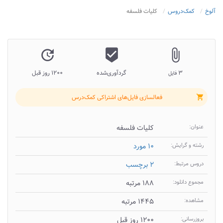
آلوخ
کمک‌دروس
کلیات فلسفه
update
beenhere
attach_file
۳
گردآوری‌شده
۱۲۰۰ روز قبل
فایل
فعالسازی فایل‌های اشتراکی کمک‌درس
shopping_cart
عنوان:
کلیات فلسفه
رشته و گرایش:
۱۰ مورد
دروس مرتبط:
۲ برچسب
مجموع دانلود:
۱۸۸ مرتبه
مشاهده:
۱۴۴۵ مرتبه
بروزرسانی:
۱۲۰۰ روز قبل