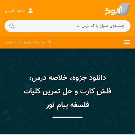
person
ناحیه کاربری
عضو شده
یا
وارد حساب
شوید.
local_offer
دانلود جزوه، خلاصه درس،
فلش کارت و حل تمرین کلیات
فلسفه پیام نور