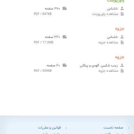
پاورپوینت
person
ناشناس
note
۲۷۰ صفحه
مشاهده
پاورپوینت
PDF / 847KB
insert_drive_file
جزوه
person
ناشناس
note
۲۲۰ صفحه
مشاهده
جزوه
PDF / 17.3MB
insert_drive_file
جزوه
person
زینب شکیبی .الهدی و پیکانی
note
۲۰ صفحه
مشاهده
جزوه
PDF / 559KB
insert_drive_file
صفحه نخست
قوانین و مقررات
chevron_left
chevron_left