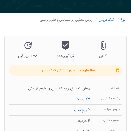
آلوخ
کمک‌دروس
روش تحقیق روانشناسی و علوم تربیتی
update
beenhere
attach_file
۴
گردآوری‌شده
۱۰۳۸ روز قبل
فایل
فعالسازی فایل‌های اشتراکی کمک‌درس
shopping_cart
عنوان:
روش تحقیق روانشناسی و علوم تربیتی
رشته و گرایش:
۲۷ مورد
دروس مرتبط:
۲ برچسب
مجموع دانلود:
۴ مرتبه