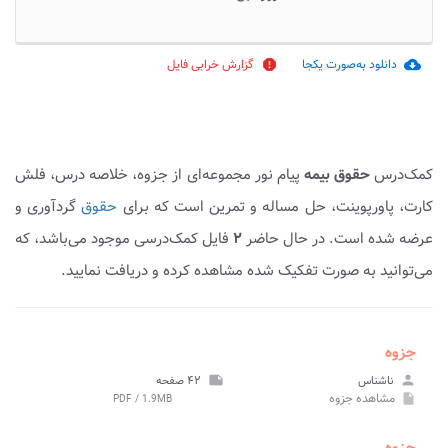
دانلود به‌صورت یکجا
گزارش خرابی فایل
report
cloud_download
کمک‌درس
حقوق بیمه
پیام نور مجموعه‌ای از جزوه، خلاصه درس، فلش
کارت، پاورپوینت، حل مساله و تمرین است که برای
حقوق
گردآوری و
عرضه شده است. در حال حاضر
۲
فایل کمک‌درسی موجود می‌باشد، که
می‌توانید به صورت تفکیک شده مشاهده کرده و دریافت نمایید.
جزوه
person
ناشناس
note
۴۲ صفحه
مشاهده
جزوه
PDF / 1.9MB
insert_drive_file