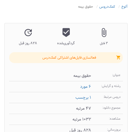
آلوخ
کمک‌دروس
حقوق بیمه
update
beenhere
attach_file
۲
گردآوری‌شده
۸۲۸ روز قبل
فایل
فعالسازی فایل‌های اشتراکی کمک‌درس
shopping_cart
عنوان:
حقوق بیمه
رشته و گرایش:
۶ مورد
دروس مرتبط:
۱ برچسب
مجموع دانلود:
۴۷ مرتبه
مشاهده:
۱۰۳۲ مرتبه
بروزرسانی:
۸۲۸ روز قبل