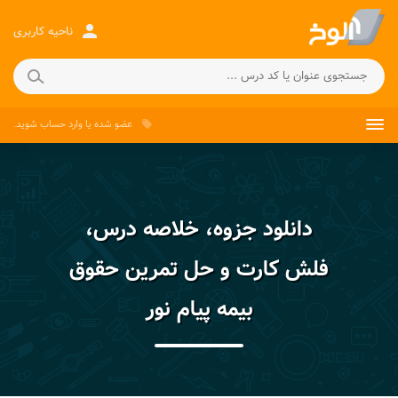
person
ناحیه کاربری
عضو شده
یا
وارد حساب
شوید.
local_offer
دانلود جزوه، خلاصه درس،
فلش کارت و حل تمرین حقوق
بیمه پیام نور