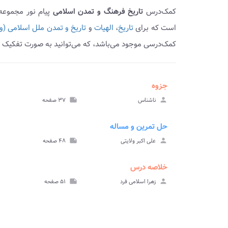
کمک‌درس
تاریخ فرهنگ و تمدن اسلامی
پیام نور مجموعه
است که برای
تاریخ
،
الهیات
و
تاریخ و تمدن ملل اسلامی (ورودی ه
کمک‌درسی موجود می‌باشد، که می‌توانید به صورت تفکیک ش
جزوه
ve_file
مشا
person
ناشناس
note
۳۷ صفحه
جز
حل تمرین و مساله
ve_file
مشا
person
علی اکبر ولایتی
note
۴۸ صفحه
حل تم
مسا
خلاصه درس
ve_file
مشا
person
زهرا اسلامی فرد
note
۵۱ صفحه
خلاصه