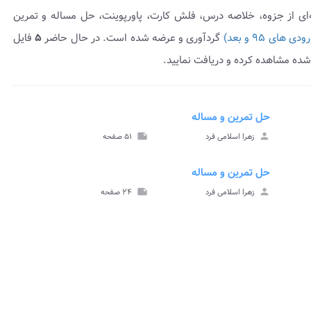
‌ای از جزوه، خلاصه درس، فلش کارت، پاورپوینت، حل مساله و تمرین
ای ۹۵ و بعد)
گردآوری و عرضه شده است. در حال حاضر
۵
فایل
ده مشاهده کرده و دریافت نمایید.
حل تمرین و مساله
insert_drive_file
insert_dri
هده
مشاهده
person
زهرا اسلامی فرد
note
۵۱ صفحه
وه
حل تمرین و
مساله
حل تمرین و مساله
insert_drive_file
insert_dri
هده
مشاهده
person
زهرا اسلامی فرد
note
۲۴ صفحه
رین و
حل تمرین و
له
مساله
insert_dri
هده
 درس