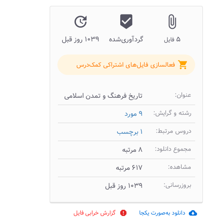
update
beenhere
attach_file
۵
گردآوری‌شده
۱۰۳۹ روز قبل
فایل
shopping_cart
فعالسازی فایل‌های اشتراکی کمک‌درس
عنوان:
تاریخ فرهنگ و تمدن اسلامی
رشته و گرایش:
۹ مورد
دروس مرتبط:
۱ برچسب
مجموع دانلود:
۸ مرتبه
مشاهده:
۶۱۷ مرتبه
بروزرسانی:
۱۰۳۹ روز قبل
دانلود به‌صورت یکجا
گزارش خرابی فایل
report
cloud_download