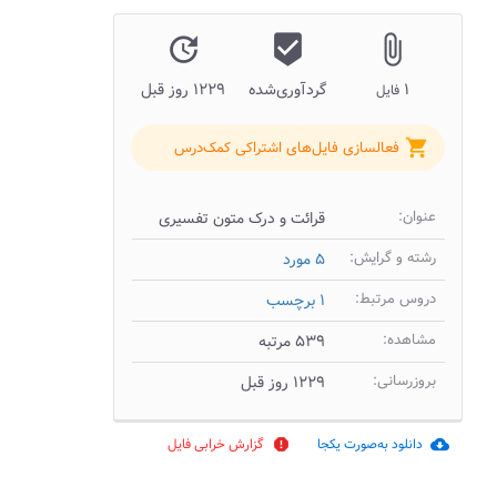
update
beenhere
attach_file
۱
گردآوری‌شده
۱۲۲۹ روز قبل
فایل
shopping_cart
فعالسازی فایل‌های اشتراکی کمک‌درس
عنوان:
قرائت و درک متون تفسیری
رشته و گرایش:
۵ مورد
دروس مرتبط:
۱ برچسب
مشاهده:
۵۳۹ مرتبه
بروزرسانی:
۱۲۲۹ روز قبل
دانلود به‌صورت یکجا
گزارش خرابی فایل
report
cloud_download