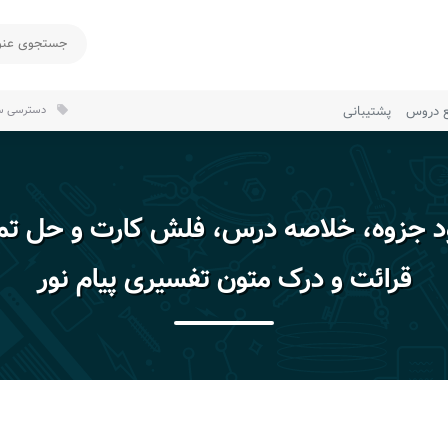
ع دروس
پشتیبانی
دسترسی سر
local_offer
ود جزوه، خلاصه درس، فلش کارت و حل تم
قرائت و درک متون تفسیری پیام نور