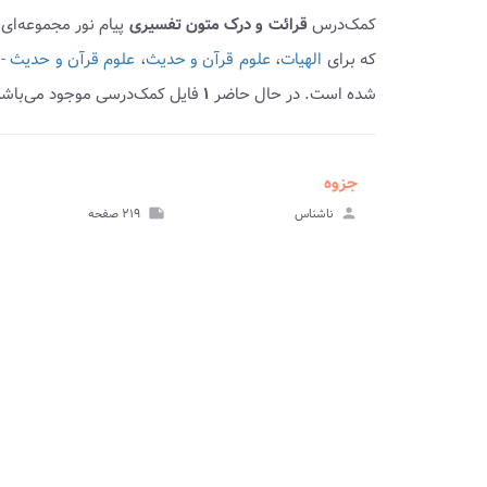
کمک‌درس
قرائت و درک متون تفسیری
پیام نور مجموعه‌ای
که برای
الهیات
،
علوم قرآن و حدیث
،
علوم قرآن و حدیث -
شده است. در حال حاضر
۱
فایل کمک‌درسی موجود می‌باشد،
جزوه
ve_file
مشا
person
ناشناس
note
۲۱۹ صفحه
جز