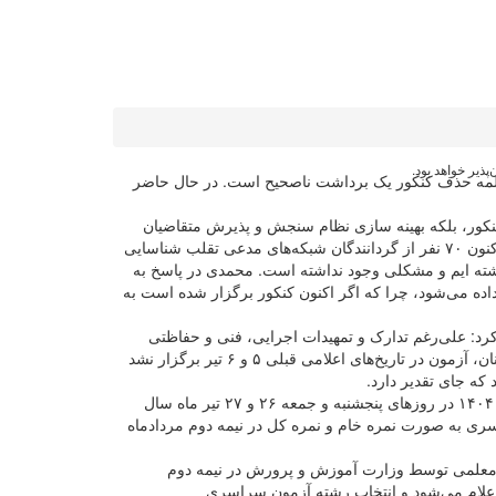
پذیر خواهد بود.
یر درباره حذف کنکور گفت: کلمه حذف کنکور یک برداشت ناصحیح است. در حال حاضر
کنکور، بلکه بهینه سازی نظام سنجش و پذیرش متقاضیان
ورود به آموزش عالی هستیم. رئیس سازمان سنجش درباره آخرین وضعیت شناسایی شبکه‌های کلاهبرداری و مدعی تقلب در کنکور گفت: تاکنون ۷۰ نفر از گردانندگان شبکه‌های مدعی تقلب شناسایی
داشته ایم و مشکلی وجود نداشته است. محمدی در پاسخ به
اده می‌شود، چرا که اگر اکنون کنکور برگزار شده است به
ساس نشان داده اند که پشتیبان نظام هستند. وی در مورد فرآیند برگزاری نوبت دوم آزمون سراسری سال ۱۴۰۴ تاکید کرد: علی‌رغم تدارک و تمهیدات اجرایی، فنی و حفاظتی
درون سازمانی و آمادگی سازمان سنجش برای اجرای آزمون، با توجه به درخواست متقاضیان و خانواده‌های آنها و به منظور آرامش فکری آنان، آزمون در تاریخ‌های اعلامی قبلی ۵ و ۶ تیر برگزار نشد
ه جای تقدیر دارد.
رئیس سازمان سنجش خاطرنشان کرد: در نهایت با هماهنگی‌های صورت گرفته با نهادهای ذی‌صلاح مختلف، نوبت دوم آزمون سراسری سال ۱۴۰۴ در روزهای پنجشنبه و جمعه ۲۶ و ۲۷ تیر ماه سال
سراسری سال ۱۴۰۴ گفت: نتایج اولیه نوبت دوم آزمون سراسری به صورت نمره خام و نمره کل در نیمه دوم مردادماه
های معلمی توسط وزارت آموزش و پرورش در نیمه دوم
 اعلام می‌شود و انتخاب رشته آزمون سراسری