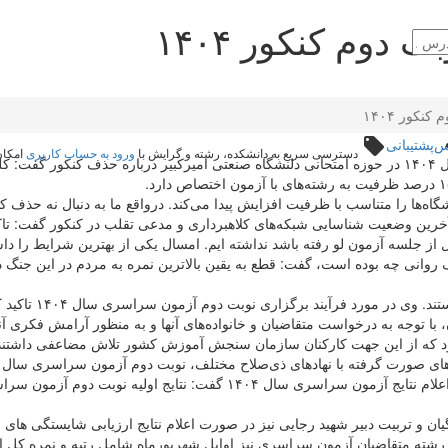
ت دوم کنکور ۱۴۰۴
نکور ۱۴۰۴
وس
پشتیبانی
local_offer
دسترسی سریع به دانشکده، رشته و گرایش با
ورود به حساب کاربری
امکان‌
رضا محمدی امروز در حاشیه نوبت دوم آزمون سراسری سال ۱۴۰۴ در حوزه امتحانی دلنشگاه صنعتی امیرکب
ه‌ها را متناسب با ظرفیت افزایش پیدا می‌کند. درواقع ما به دنبال نه حذف 
بل از جلسه آزمون لو رفته باشد نداشته ایم. امسال یکی از بهترین شرایط را 
وانی چه بوده است، گفت: قطع به یقین بالاترین نمره به مردم در این جنگ د
مردم در صحنه‌های ح
 که از این جهت کارکنان سازمان سنجش آموزش کشور تلاش مضاعفی داشتند ک
جاری در امنیت و سلامت کامل برگزار شد. وی درباره زمان اعلام نتایج آزمون 
نگیان و تربیت دبیر شهید رجایی نیز در صورت اعلام نتایج ارزیابی شایستگی 
ب رشته متقاضیان آزمون سراسری نیز اوایل شهریورماه شامل رتبه و نمره کل