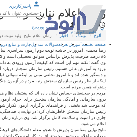
person
ناحیه کاربری
زمان اعلام نتایج اولیه نوب
person
access_time
۱۳ ماه قبل
فاطمه پورذبیح
توسط
keyboard_arrow_down
نمایش نتایج بیشتر
آلوخ
وبلاگ
اخبار
زمان اعلام نتایج اولیه نوبت دوم ک
صفحه نخست
آموزش
تعرفه
سوالات متداول
چارت و منابع در
۸۵ درصد ظرفیت پذیرش براساس سوابق تحصیلی است و ۱۵ درصد ظرفیت به رشته‌های با آزمون اختصاص دارد.
وی گفت: نکته مهم این است که کیفیت آزمون ورودی به دانشگا
و دستگیر شده اند و تا امروز تخلفی مبنی بر اینکه سوالی ق
اینکه از نظر رئیس سازمان سنجش رتبه مردم در آزمون جنگ ر
پشتوانه همین مردم است.
که موجب شد بخشی از فرایندهای برگزاری آزمون تکرار شود
اعلام می‌شود.
نتایج نهایی متقاضیان پذیرش دانشجو-معلم دانشگاه‌های فره
مردادماه اعلام می‌شود. محمدی افزود: کارنامه ملاک انتخا