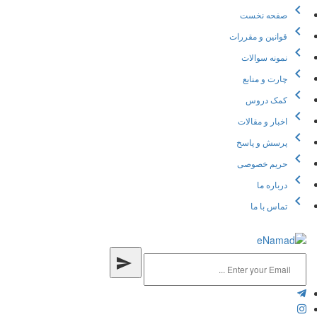
chevron_left
صفحه نخست
chevron_left
قوانین و مقررات
chevron_left
نمونه سوالات
chevron_left
چارت و منابع
chevron_left
کمک دروس
chevron_left
اخبار و مقالات
chevron_left
پرسش و پاسخ
chevron_left
حریم خصوصی
chevron_left
درباره ما
chevron_left
تماس با ما
send