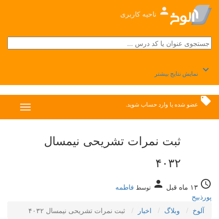
person
ناحیه کاربری
keyboard_arrow_down
نمایش نتایج بیشتر
local_offer
عضو شده
یا
وارد حساب
شوید.
ثبت نمرات تشریحی نیمسال
۴۰۳۲
person
access_time
۱۳ ماه قبل
فاطمه
توسط
پورذبیح
آلوخ
وبلاگ
اخبار
ثبت نمرات تشریحی نیمسال ۴۰۳۲