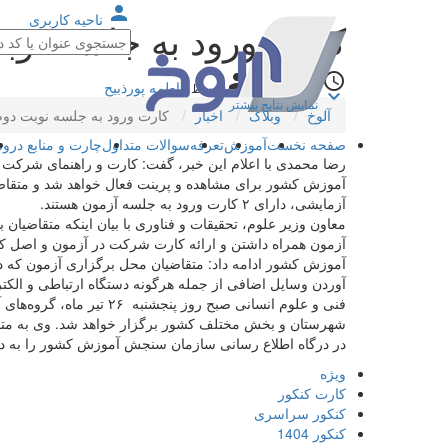
person
ناحیه کاربری
کارت ورود به جلسه نوبت دوم آزم
person
access_time
۱۳ ماه قبل
فاطمه پورذبیح
توسط
keyboard_arrow_down
نمایش نتایج بیشتر
آلوخ
وبلاگ
اخبار
کارت ورود به جلسه نوبت دوم آزمون سراس
صفحه نخست
آموزش
تعرفه
سوالات متداول
چارت و منابع در
آزمایشی، دارای ۲ کارت ورود به جلسه آزمون هستند.
معاون وزیر علوم، تحقیقات و فناوری با بیان اینکه متقاضیا
آزمون همراه داشتن و ارائه کارت شرکت در آزمون و اصل ک
آموزش کشور ادامه داد: متقاضیان محل برگزاری آزمون که در
شهرستان و بخش مختلف کشور برگزار خواهد شد. وی به متقا
در درگاه اطلاع رسانی سازمان سنجش آموزش کشور را به دق
ویژه
کارت کنکور
کنکور سراسری
کنکور 1404