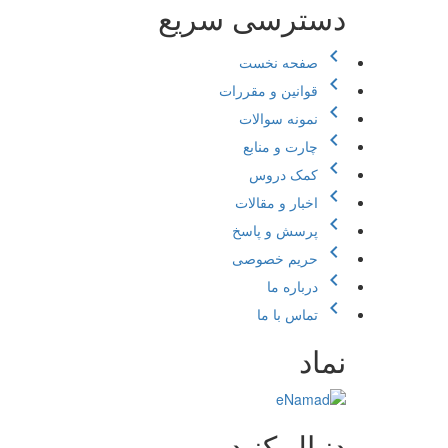
دسترسی سریع
chevron_left
صفحه نخست
chevron_left
قوانین و مقررات
chevron_left
نمونه سوالات
chevron_left
چارت و منابع
chevron_left
کمک دروس
chevron_left
اخبار و مقالات
chevron_left
پرسش و پاسخ
chevron_left
حریم خصوصی
chevron_left
درباره ما
chevron_left
تماس با ما
نماد
دنبال کنید