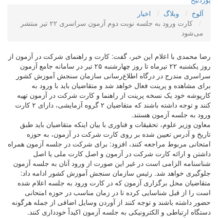
آلوخ
وبلاگ
اخبار
کارت ورود به جلسه نوبت دوم آزمون سراسری ۲۲ تیر منتشر
می‌شود
رضا محمدی با اعلام این خبر، گفت: کارت و راهنمای شرکت در آزمون از
روز یکشنبه ۲۲ تیرماه تا روز چهارشنبه ۲۵ تیر در سامانه جامع آزمون
سراسری مندرج در درگاه اطلاع‌رسانی سازمان سنجش آموزش کشور
برای مشاهده و پرینت فعال خواهد شد و متقاضیان باید با ورود به
کارپوشه خود یک نسخه پرینت از راهنما و کارت شرکت در آزمون تهیه
کنند و توجه داشته باشند که متقاضیان ۲ گروه آزمایشی، دارای ۲ کارت
ورود به جلسه آزمون هستند.
معاون وزیر علوم، تحقیقات و فناوری با بیان اینکه متقاضیان باید طبق
تاریخ و آدرس تعیین شده بر روی کارت شرکت در آزمون، به حوزه
امتحانی مربوط مراجعه کنند، افزود: برای شرکت در جلسه آزمون همراه
داشتن و ارائه کارت شرکت در آزمون و اصل کارت ملی یا اصل
شناسنامه الزامی است در غیر این صورت از ورود آنان به جلسه آزمون
جلوگیری خواهد شد. رئیس سازمان سنجش آموزش کشور ادامه داد:
متقاضیان محل برگزاری آزمون که در کارت ورود به جلسه اعلام شده
است را از قبل شناسایی کرده تا در زمان مناسب در حوزه امتحانی
حضور داشته باشند و توجه کنند از آوردن وسایل اضافی از جمله هرگونه
دستگاه ارتباطی و الکترونیکی به جلسه آزمون اکیداً خودداری کنند.