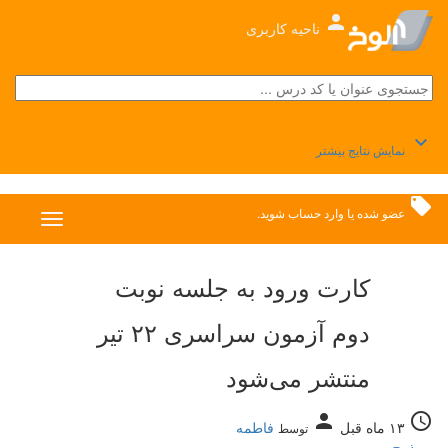
person
ناحیه کاربری
keyboard_arrow_down
نمایش نتایج بیشتر
local_offer
عضو شده
یا
وارد حساب
شوید.
کارت ورود به جلسه نوبت
دوم آزمون سراسری ۲۲ تیر
منتشر می‌شود
person
access_time
۱۳ ماه قبل
فاطمه
توسط
پورذبیح