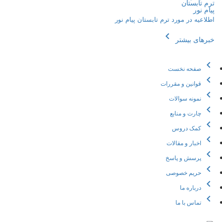
اطلاعیه در مورد ترم تابستان پیام نور
chevron_left
خبرهای بیشتر
chevron_left
صفحه نخست
chevron_left
قوانین و مقررات
chevron_left
نمونه سوالات
chevron_left
چارت و منابع
chevron_left
کمک دروس
chevron_left
اخبار و مقالات
chevron_left
پرسش و پاسخ
chevron_left
حریم خصوصی
chevron_left
درباره ما
chevron_left
تماس با ما