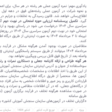
یادآوری مهم: نمره آزمون عملی هر رشته در هر سال، برای اع
اطلاع‌رسانی خواهد شد. قانون رسیدگی به تخلفات و جرایم در آ
گیرد.
تکمیل پرسشنامه ارزیابی حوزه امتحانی در نوبت دوم آزمون سراسری سال 
سراسری سال ۱۴۰۴ درخواست می شود در راستای به
امتحانی خود در نوبت دوم آزمون سراسری سال ۱۴۰۴ در روزهای ۲۶
کنند.
واصله بعد از تاریخ فوق قابل بررسی وپیگیری نخواهد بود.
هر گونه طراحی و ارائه کارنامه جعلی و دستکاری نمرات و 
سوءاستفاده از عنوان و آدرس اینترنتی سازمان سنجش آموزش کش
از این طریق با اخذ اطلاعات و مشخصات شخصیمتقاضیان، اقدام ب
قراردادن کاربری و رمز عبور و اطلاعات شخصی به سایر افراد جداً 
از درگاه‌های جعلی، که در آن اطلاعات متقاضی و نمرات و رت
طریق سامانه
«گزارش تخلف در آزمون‌های سازمان سنجش آموزش کشور» به آدرس https://register۱.sanjesh.org/takhalof به سازم
ویژه
کارت کنکور
توزیع کارت کنکور
کنکور 1404
سازمان س