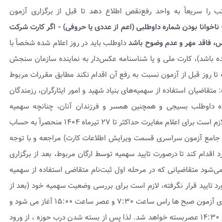
 سریعاً به‌ واحد رفع‌نقص‌ اطلاع‌ دهد تا قبل‌ از برگزاری‌ آزمون‌
 ناخوانا بودن شماره داوطلبی (اعم از عددی یا حروفی)
- اگر کارت شرکت
کس، فاقد مهر و عدم وضوح باشد
داوطلب باید در روز اعلام شده شخصاً با
(در سال جاری تهیه شده باشد)، کارت ملی و یا شناسنامه عکس‌دار به نماینده سازمان سنجش
تا روز قبل از آزمون نسبت به رفع آن اقدام نکند مطابق مقررات مربوط
: متقاضیان استفاده از سهمیه‌های بنیاد شهید و امور ایثارگران، رزمندگان
ده داوطلب بسیجی و همچنین همسر و فرزندان آنان، چنانچه سهمیه
درخواستی آنان با سهمیه درج شده در کارت مغایرت دارد، لازم است برای اعلام مغایرت حداکثر تا ۲۷ تیرماه ۱۴۰۴ منحصراً به حساب
ه جامع آزمون سراسری قسمت ویرایش اطلاعات کارت) مراجعه و با توجه
اقدام کند تا درصورت تایید سهمیه توسط ارگان مربوط، بعد از برگزاری
می‌شود متقاضیانی که در مرحله اول ثبت‌نام متقاضی استفاده از سهمیه
رد تایید قرار نگرفته، لازم است برای بررسی وضعیت سهمیه خود (بعد از
ویرایش) به ارگان‌های ذیربط نیز مراجعه کنند. فرآیند برگزاری آزمون صبح ها راس‌ ساعت‌ ۷:۳۰ و عصر ساعت ۱۵:۰۰ آغاز می شود و
درب حوزه های امتحانی به ترتیب رأس‌ ساعت‌ ۷:۰۰ صبح و ۱۴:۳۰ عصربسته خواهد شد. لذا پس از بسته شدن درب حوزه ، از ورود