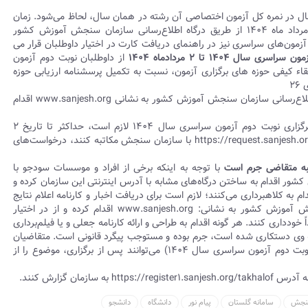
مال در نمره کل آزمون اختصاصی آن رشته در همان سال، لحاظ می‌شود. زمان
و نحوه شرکت در آزمون عملی رشته‌های فوق در دهه اول مرداد ماه ۱۴۰۴ از طریق درگاه اطلاع‌رسانی سازمان سنجش آموزش کشور
زمون‌های سراسری نیز در راهنمای دریافت کارت در اختیار داوطلبان قرار می
۱۴۰۴ تا ۲ مردادماه ۱۴۰۴
از داوطلبان نوبت دوم آزمون
بود و ارتقاء کیفی حوزه های برگزاری آزمون، نسبت به تکمیل پرسشنامه ارزیابی حوزه
تیرماه تا ۲ مردادماه ۱۴۰۴ به صورت اینترنتی از طریق درگاه اطلاع‌رسانی سازمان سنجش آموزش کشور به نشانی www.sanjesh.org اقدام
متقاضیان در صورت بوجود آمدن هرگونه مشکل در فرآیند برگزاری نوبت دوم آزمون سراسری سال ۱۴۰۴ لازم است، حداکثر تا تاریخ ۲
مردادماه ۱۴۰۴ میتوانند از طریق سیستم پاسخگویی اینترنتی https://request.sanjesh.org با سازمان سنجش مکاتبه کنند، درخواست‌های
رتبه متقاضی جرم است
با توجه به اینکه برخی از افراد و موسسات سودجو با
ور اقدام به ساختن درگاه‌های مشابه با آدرس اینترنتی این سازمان کرده و
ه کلاهبرداری می‌کنند؛ لازم است برای دریافت اخبار و کارنامه اعلام نتایج
آزمون ها، منحصراً از طریق درگاه اطلاع‌رسانی سازمان سنجش آموزش کشور به نشانی: www.sanjesh.org اقدام کرده و از در اختیار
خودداری کنند. هر گونه اقدام به طراحی و ارائه کارنامه جعلی و یا فیلم‌برداری
به وی دستکاری شده است، جرم بوده و مستوجب پیگرد قانونی است. متقاضیان
در صورت مشاهده هرگونه تخلف در فرآیند برگزاری آزمون (نوبت دوم آزمون سراسری سال ۱۴۰۴) می‌توانند پس از برگزاری، موضوع را از
ان گزارش کنند.
نجش
سامانه گلستان
پیام نور
دانشگاه
دانشجو