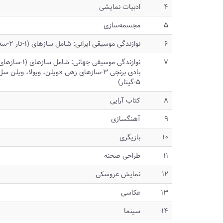
۴
ادبیات نمایشی
۵
مجسمه‌سازی
۶
نوازندگی موسیقی ایرانی: شامل سازهای (۱-تار ۲-سه تار ۳-عود ۴-نی ۵-قانون ۶-قیچک ۷-‌سنتور ۸-کمانچه)
۷
نوازندگی موسیقی جهانی: شامل سازهای (۱-سازهای بادی چوبی ۲-سازهای
بادی برنجی ۳-سازهای زهی «ویلن، ویولا، ویلن‌ سل، کنترباس» ۴-پیانو
۵-گیتار)
۸
کتاب آرایی
۹
آهنگسازی
۱۰
بازیگری
۱۱
طراحی صحنه
۱۲
نمایش عروسکی
۱۳
عکاسی
۱۴
سینما