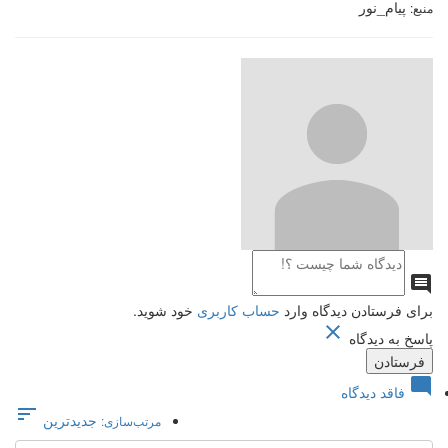
پیام_نور
منبع:

برای فرستادن دیدگاه وارد
حساب کاربری
خود شوید.

پاسخ به دیدگاه

فاقد دیدگاه

جدیدترین
مرتب‌سازی: