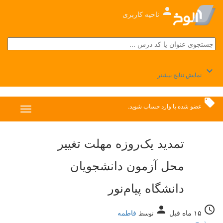
person
ناحیه کاربری
keyboard_arrow_down
نمایش نتایج بیشتر
local_offer
عضو شده
یا
وارد حساب
شوید.
تمدید یک‌روزه مهلت تغییر
محل آزمون دانشجویان
دانشگاه پیام‌نور
person
access_time
۱۵ ماه قبل
فاطمه
توسط
پورذبیح