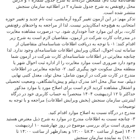
محل رفع‌نقص به شرح جدول شماره ۲ در اطلاعیه سازمان سنجش
منتشر شده است.
تذکر مهم: در این آزمون تغییر گروه آزمایشی، ثبت نام جدید و تغییر حوزه
امتحانی به هیچ‌وجه امکان‌پذیر نیست. لذا از مراجعه به واحدهای رفع‌نقص
کارت، برای این موارد جداً خودداری شود. پ- درصورت مشاهده مغایرت
در مندرجات کارت شرکت در آزمون، متقاضیان لازم است به شرح زیر
اقدام کنند: ۱- با توجه به دریافت اطلاعات شناسنامه‌ای متقاضیان از
سامانه ثبت احوال، امکان ویرایش اطلاعات شناسنامه‌ای وجود ندارد. لذا
چنانچه مغایرتی در اطلاعات شناسنامه‌ای کارت شرکت در آزمون شما
وجود دارد ضروری است موارد مغایرت را از اداره ثبت احوال شهر یا
منطقه محل سکونت خود پیگیری کنید. ۲- چنانچه مغایرتی در اطلاعات
مندرج در کارت شرکت در آزمون شامل: محل تولد، معدل کتبی نهایی
دیپلم، سه سال محل اخذ مدرک دیپلم و پیش‌دانشگاهی، وضعیت تحصیلی
و اشتغال مشاهده کردید لازم است برای اصلاح مورد یا موارد مذکور
حداکثر تا ۱۲ اردیبهشت ۱۴۰۴ منحصراً به حساب کاربری خود در درگاه
اینترنتی سازمان سنجش (بخش ویرایش اطلاعات) مراجعه و با توجه به
توضیحات
مندرج در درگاه نسبت به اصلاح موارد اقدام کنید.
۳- چنانچه نسبت به اطلاعات مندرج در موارد به شرح ذیل معترض هستید
ضروری است برای بررسی موضوع در روز چهارشنبه ۱۰ اردیبهشت
۱۴۰۴ (صبح از ساعت ۸:۳۰تا ۱۲:۰۰ و بعدازظهر از ساعت ۱۴:۰۰ تا
۱۸:۰۰) به نماینده سازمان سنجش