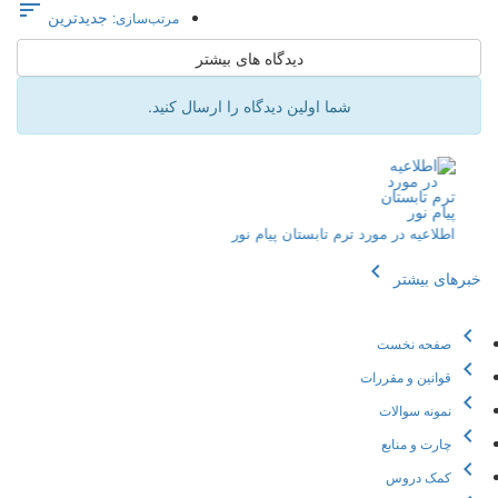

جدیدترین
مرتب‌سازی:
دیدگاه های بیشتر
شما اولین دیدگاه را ارسال کنید.
اطلاعیه ثبت نمرات تشریحی
اطلا
chevron_left
خبرهای بیشتر
chevron_left
صفحه نخست
chevron_left
قوانین و مقررات
chevron_left
نمونه سوالات
chevron_left
چارت و منابع
chevron_left
کمک دروس