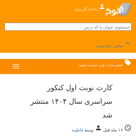
person
ناحیه کاربری
keyboard_arrow_down
نمایش نتایج بیشتر
local_offer
عضو شده
یا
وارد حساب
شوید.
کارت نوبت اول کنکور
سراسری سال ۱۴۰۴ منتشر
شد
person
access_time
۱۶ ماه قبل
فاطمه
توسط
پورذبیح