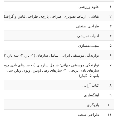
۱
علوم ورزشی
۲
نقاشی، ارتباط تصویری، طراحی پارچه، طراحی لباس و گرافیک
۳
طراحی صنعتی
۴
ادبیات نمایشی
۵
مجسمه‌سازی
۶
نوازندگی موسیقی ایرانی: شامل سازهای (۱- تار، ۲- سه تار، ۳- عود، ۴- نی، ۵- قانون، ۶- قیچک، ۷- سنتور، ۸- کمانچه)
۷
نوازندگی موسیقی جهانی: شامل سازهای (۱- سازهای بادی چوبی، ۲-
سازهای بادی برنجی، ۳- سازهای زهی (ویلن، ویولا، ویلن سل، کنترباس)، ۴-پ
یانو، ۵- گیتار)
۸
کتاب آرایی
۹
آهنگسازی
۱۰
بازیگری
۱۱
طراحی صحنه