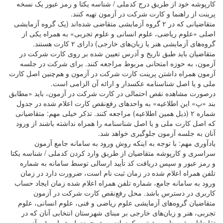
کارپوشه خود از طریق درج کدملی / شناسه یکتا و رمز عبور یک نسخه
پرینت از راهنما و کارت شرکت در آزمون تهیه کنند.
متقاضیانی که در ۲ گروه آزمایشی متقاضی شده‌اند (یک گروه آزمایشی
اصلی «علوم ریاضی، علوم انسانی و علوم تجربی» به همراه یکی از
گروه‌های آزمایشی هنر یا زبان‌های خارجی) دارای ۲ کارت هستند.
متقاضیان باید طبق تاریخ و آدرس تعیین شده بر روی کارت شرکت در
آزمون، به حوزه امتحانی مربوط مراجعه کنند. برای شرکت در جلسه
آزمون همراه داشتن پرینت کارت شرکت در آزمون و هم‌چنین اصل کارت
ملی و یا اصل شناسنامه عکسدار و ارائه آن الزامی است.
درصورت مشاهده نقص احتمالی در کارت شرکت در آزمون، باید «مطابق
بند «پ» این اطلاعیه» به واحدهای رفع‌نقص کارت اعلام شده در جدول
شماره ۲ (ذیل همین اطلاعیه) مراجعه کنند. تذکر خیلی مهم: متقاضیانی
که اصل کارت ملی و یا اصل شناسنامه را همراه نداشته باشند از ورود
آنان به جلسه آزمون جلوگیری خواهد شد.
یادآوری مهم: با توجه به اینکه روش ورود به سامانه جامع آزمون
سراسری و کارپوشه متقاضیان از طریق وارد کردن کدملی / شناسه یکتا
و رمز عبور و سپس دریافت کد تأیید ارسالی توسط سامانه به شماره
تلفن همراه اعلام شده در زمان ثبت نام است، ضرورت دارد در زمان
ورود به سامانه جامع، شماره تلفن همراه اعلام شده زمان ایجاد حساب
کاربری در دسترس باشد. محل رفع‌نقص کارت شرکت در آزمون
متقاضیان گروه‌های آزمایشی علوم ریاضی و فنی‌، علوم انسانی‌، علوم
تجربی‌، هنر و زبان‌های خارجی بر مبنای شهرستان انتخابی آنان که‌ در
تقاضانامه‌ ثبت نام‌، مشخص‌ کرده‌اند به‌ شرح‌ جدول شماره‌ ۱ و آدرس