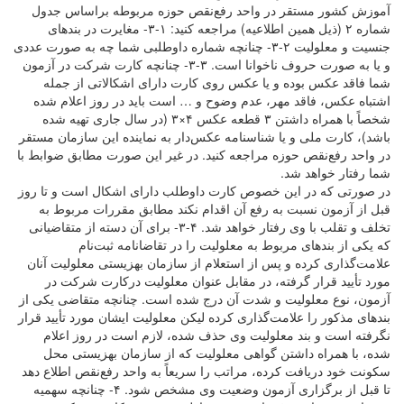
آموزش کشور مستقر در واحد رفع‌نقص حوزه مربوطه براساس جدول
شماره ۲ (ذیل همین اطلاعیه) مراجعه کنید: ۱-۳- مغایرت در بندهای
جنسیت و معلولیت ۲-۳- چنانچه شماره داوطلبی شما چه به صورت عددی
و یا به صورت حروف ناخوانا است. ۳-۳- چنانچه کارت شرکت در آزمون
شما فاقد عکس بوده و یا عکس روی کارت دارای اشکالاتی از جمله
اشتباه عکس، فاقد مهر، عدم وضوح و … است باید در روز اعلام شده
شخصاً با همراه داشتن ۳ قطعه عکس ۴×۳ (در سال جاری تهیه شده
باشد)، کارت ملی و یا شناسنامه عکس‌دار به نماینده این سازمان مستقر
در واحد رفع‌نقص حوزه مراجعه کنید. در غیر این صورت مطابق ضوابط با
شما رفتار خواهد شد.
در صورتی که در این خصوص کارت داوطلب دارای اشکال است و تا روز
قبل از آزمون نسبت به رفع آن اقدام نکند مطابق مقررات مربوط به
تخلف و تقلب با وی رفتار خواهد شد. ۴-۳- برای آن دسته از متقاضیانی
که یکی از بندهای مربوط به معلولیت را در تقاضانامه ثبت‌نام‌
علامت‌گذاری‌ کرده‌ و پس از استعلام از سازمان بهزیستی معلولیت آنان
مورد تأیید قرار گرفته، در مقابل‌ عنوان‌ معلولیت‌ درکارت‌ شرکت در
آزمون، نوع‌ معلولیت‌ و شدت آن درج‌ شده‌ است‌. چنانچه متقاضی یکی از
بندهای مذکور را علامت‌گذاری کرده لیکن معلولیت ایشان مورد تأیید قرار
نگرفته است و بند معلولیت وی حذف شده، لازم است در روز اعلام
شده، با همراه داشتن گواهی معلولیت که از سازمان بهزیستی محل
سکونت خود دریافت کرده، مراتب‌ را سریعاً به‌ واحد رفع‌نقص‌ اطلاع‌ دهد
تا قبل‌ از برگزاری‌ آزمون‌ وضعیت‌ وی‌ مشخص‌ شود. ۴- چنانچه سهمیه