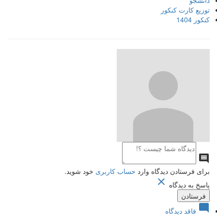
دانشجو
توزیع کارت کنکور
کنکور 1404

برای فرستادن دیدگاه وارد
حساب کاربری
خود شوید.

پاسخ به دیدگاه

فاقد دیدگاه