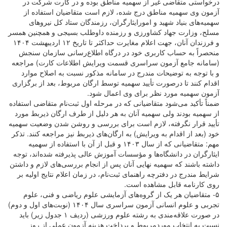
درخواستی متقاضی غیر از سهمیه مناطق بوده و در کارت شرکت در
آزمون وی سهمیه مناطق درج شده، لازم است متقاضیان استفاده از
سهمیه‌های بنیاد شهید و امورایثارگران، رزمندگان ستاد کل نیروهای
مسلح، وزارت جهاد کشاورزی و رزمنده داوطلب بسیجی و همچنین همسر
و فرزندان آنان، جهت اعلام مغایرت حداکثر تا تاریخ ۱۲ اردیبهشت ۱۴۰۴
منحصراً به حساب کاربری خود در درگاه اطلاع‌رسانی سازمان سنجش
(سامانه جامع آزمون سراسری قسمت ویرایش اطلاعات کارت) مراجعه
و با توجه به توضیحات مندرج در سامانه مذکور نسبت به اصلاح موارد
اقدام کنند تا درصورت تأیید سهمیه توسط ارگان مربوط، بعد از برگزاری
آزمون سهمیه مورد نظر برای وی اعمال شود.
ضمناً تأکید می‌شود متقاضیانی که در مرحله اول ثبت‌نام متقاضی استفاده
از سهمیه بودند ولی سهمیه آنان به هر دلیل از طرف ارگان ذیربط مورد
تأیید قرار نگرفته، لازم است برای بررسی و روشن شدن وضعیت سهمیه
خود (بعد از اقدام به ویرایش) به ارگان‌های ذیربط نیز مراجعه کنند. تذکر
مهم: متقاضیانی که از سال ۱۴۰۳ و قبل از آن با استفاده از سهمیه
ایثارگران در دانشگاه‌ها و مؤسسات آموزش عالی پذیرفته شده‌اند، توجه
داشته باشند که سهمیه نهایی آنان پس از انجام بررسی‌های لازم و داشتن
شرایط مندرج در دفترچه راهنمای ثبت‌نام، در زمان اعلام نتایج اولیه بر
روی کارنامه قابل مشاهده است.
۵- متقاضیان هر یک از گروه‌های آزمایشی علوم ریاضی و فنی، علوم
تجربی و علوم انسانی آزمون سراسری سال ۱۴۰۴ (نوبت‌های اول و دوم)
در صورت علاقه‌مندی به رشته علوم ورزشی (ردیف ۱ جدول زیر) باید
نسبت به انتخاب موردمربوط و پرداخت هزینه آزمون عملی از روز