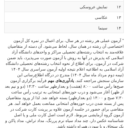
۱۲
نمایش عروسکی
۱۳
عکاسی
۱۴
سینما
* آزمون عملی هر رشته در هر سال، برای اعمال در نمره کل آزمون
اختصاصی آن رشته در همان سال، لحاظ می‌شود. آن دسته از متقاضیان
علاقه‌مند به انتخاب رشته‌های تحصیلی مراکز و واحدهای دانشگاه آزاد
اسلامی که پذیرش در آنها به روش با آزمون صورت می‌پذیرد، باید ضمن
شرکت در آزمون، برای اطلاع از نحوه انتخاب رشته‌های تحصیلی دانشگاه
آزاد اسلامی به اطلاعیه اعلام نتیجه اولیه آزمون سراسری سال ۱۴۰۴
(نیمه دوم مرداد ماه سال ۱۴۰۴) مندرج در درگاه اطلاع‌رسانی این
سازمان سنجش مراجعه کنند.
یادآوری‌های مهم‌
فرآیند برگزاری آزمون
صبح‌ها رأس ساعت ۸:۰۰ (هشت) و بعدازظهر ساعت ۱۴:۳۰ (دو و نیم بعد
از ظهر) آغاز می‌شود و درب حوزه‌های امتحانی به ترتیب رأس ساعت
۷:۳۰ صبح و ۱۴:۰۰ (دو بعدازظهر) بسته خواهد شد. لذا از ورود متقاضیان
پس از بسته شدن درب حوزه‌های امتحانی ممانعت بعمل خواهد آمد. هر
متقاضی برای حضور در جلسه آزمون علاوه بر پرینت کارت شرکت در
آزمون گروه آزمایشی مربوط‌، لازم است اصل کارت ملی و یا اصل
شناسنامه عکس دار، چند مداد سیاه نرم پررنگ، مداد تراش، مداد پاکن و
یک سنجاق و یا سوزن همراه داشته باشد.