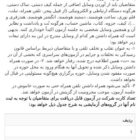
متقاضیان باید از آوردن وسایل اضافی از جمله کیف دستی، ساک دستی،
هرگونه دستگاه ارتباطی و الکترونیکی (از قبیل پیجر، تلفن همراه، تبلت،
قلم نوری، ساعت هوشمند، دستبند هوشمند، انگشتر هوشمند، هندزفری و
…)، کیف، جزوه، کتاب، ماشین حساب، هرگونه نُت و یادداشت و نظایر
آن و همچنین وسایل شخصی به جلسه آزمون اکیداً خودداری کنند. بدیهی
است که همراه داشتن هر کدام از وسایل مندرج در این بند دارای تبعات
زیر خواهد بود:
۱- به عنوان تقلب و تخلف تلقی و با متقاضیان ذیربط براساس قانون
رسیدگی به تخلفات و جرایم در آزمون‌های سراسری که بخشی از آن در
بند «ث» همین اطلاعیه درج شده، رفتار خواهد شد. ۲- در صورت همراه
داشتن وسایل ذکر شده و تحویل آنها به هنگام ورود به محل حوزه در
صورت مفقود شدن وسایل، حوزه برگزاری هیچ‌گونه مسئولیتی در قبال آن
نخواهد داشت.
۳- تأکید می‌شود همراه داشتن تلفن همراه حتی به صورت خاموش در
جلسه آزمون، موجب محرومیت از گزینش در آزمون خواهد شد.
تعداد کارت شرکت در آزمون قابل دریافت برای متقاضیان با توجه به ثبت
نام آنها در گروه‌های آزمایشی به شرح جدول ذیل خواهد بود:
ردیف
۱