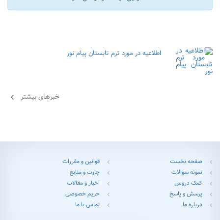
اطلاعیه در مورد ترم تابستان پیام نور
خبرهای بیشتر
chevron_left
صفحه نخست
قوانین و مقررات
chevron_left
chevron_left
نمونه سوالات
چارت و منابع
chevron_left
chevron_left
کمک دروس
اخبار و مقالات
chevron_left
chevron_left
پرسش و پاسخ
حریم خصوصی
chevron_left
chevron_left
درباره ما
تماس با ما
chevron_left
chevron_left