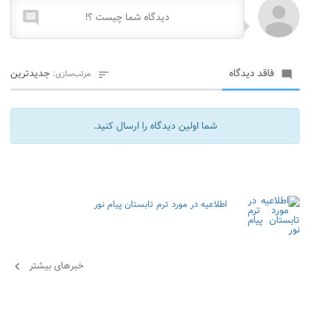

فاقد دیدگاه
جدیدترین
مرتب‌سازی:


شما اولین دیدگاه را ارسال کنید.
اطلاعیه در مورد ترم تابستان پیام نور
خبرهای بیشتر
chevron_left