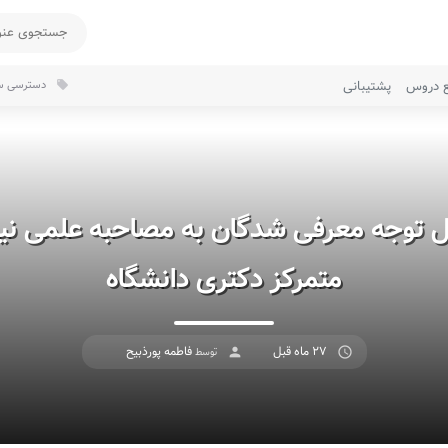
ع دروس
پشتیبانی
دسترسی سر
local_offer
ل توجه معرفی شدگان به مصاحبه علمی نی
متمرکز دکتری دانشگاه
۲۷ ماه قبل
فاطمه پورذبیح
access_time
person
توسط