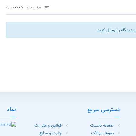
جدیدترین
مرتب‌سازی:

 دیدگاه را ارسال کنید.
دسترسی سریع
نماد
صفحه نخست
قوانین و مقررات
chevron_left
chevron_left
نمونه سوالات
چارت و منابع
chevron_left
chevron_left