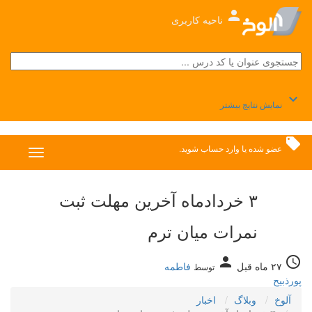
person
ناحیه کاربری
keyboard_arrow_down
نمایش نتایج بیشتر
local_offer
عضو شده
یا
وارد حساب
شوید.
۳ خردادماه آخرین مهلت ثبت
نمرات میان ترم
person
access_time
۲۷ ماه قبل
فاطمه
توسط
پورذبیح
آلوخ
وبلاگ
اخبار