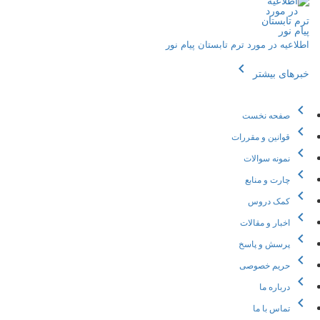
اطلاعیه در مورد ترم تابستان پیام نور
chevron_left
خبرهای بیشتر
chevron_left
صفحه نخست
chevron_left
قوانین و مقررات
chevron_left
نمونه سوالات
chevron_left
چارت و منابع
chevron_left
کمک دروس
chevron_left
اخبار و مقالات
chevron_left
پرسش و پاسخ
chevron_left
حریم خصوصی
chevron_left
درباره ما
chevron_left
تماس با ما