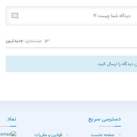

جدیدترین
مرتب‌سازی:

 دیدگاه را ارسال کنید.
دسترسی سریع
نماد
صفحه نخست
قوانین و مقررات
chevron_left
chevron_left