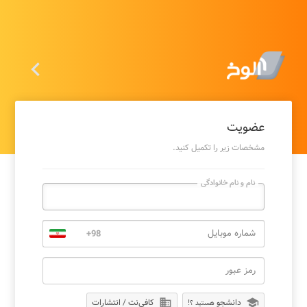

عضویت
مشخصات زیر را تکمیل کنید.
نام و نام خانوادگی
شماره موبایل
رمز عبور
school
دانشجو
domain
کافی‌نت / انتشارات
هستید ؟!